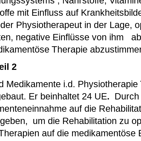
ungssystems , Nährstoffe, Vitami
zungsstoffe mit Einfl
er Physiotherapeut in der Lage, op
ten, negative Einflüsse von ihm a
endige medikamentöse
il 2
 Medikamente i.d. Physiotherapie T
gebaut. Er beinhaltet 24 UE
.
Durch 
enteneinnahme auf die Rehabilita
eben, um die Rehabilitation zu op
 Therapien auf die medikamentös