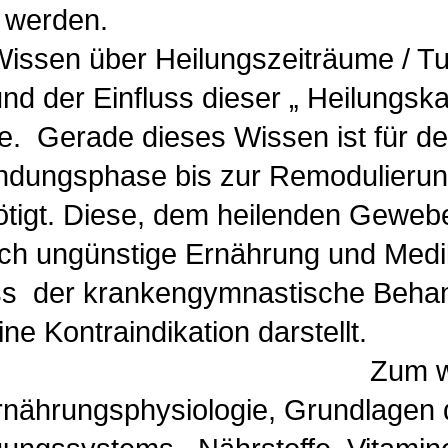
diziert geseh
issen über Heilungszeiträume / Tu
n und der Einfluss dieser „ Hei
 Gerade dieses Wissen ist für den
ungsphase bis zur Remodulierung 
ötigt. Diese, dem heilenden Gew
günstige Ernährung und Medikam
ass der krankengymnastische Behan
r sogar eine Kontr
ren folgt die 
Ernährungsphysiologie, Grundlage